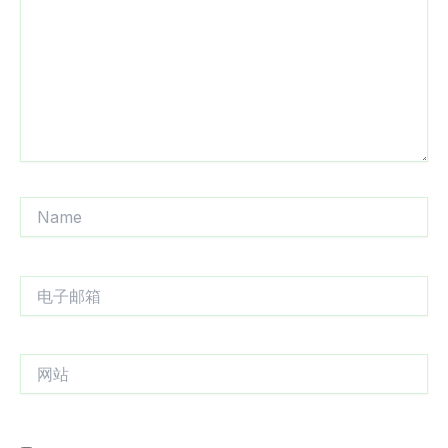
入...
Name
电
子
邮
箱
网
站