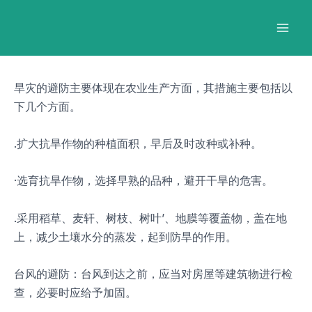
跳
Post
Mai
至
navigation
Men
内
容
旱灾的避防主要体现在农业生产方面，其措施主要包括以
下几个方面。
.扩大抗旱作物的种植面积，早后及时改种或补种。
·选育抗旱作物，选择早熟的品种，避开干旱的危害。
.采用稻草、麦轩、树枝、树叶’、地膜等覆盖物，盖在地
上，减少土壤水分的蒸发，起到防旱的作用。
台风的避防：台风到达之前，应当对房屋等建筑物进行检
查，必要时应给予加固。