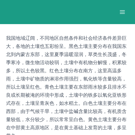
跳
Post
Mai
至
navigation
Men
内
容
我国地域辽阔，不同地区自然条件和社会经济条件差异巨
大，各地的土壤也五彩纷呈。黑色土壤主要分布在我国东
北到内蒙古东部，这里夏季温暖湿润，草类生长茂盛，冬
季寒冷，微生物活动较弱，土壤中有机物分解慢，积累较
多，所以土色较黑。红色土壤分布在南方，这里高温多
雨，土壤中矿物质的淋溶作用强烈，氧化铁等含量较高，
所以土壤呈红色。青色土壤主要在东部雨水较多且排水不
良或长期被淹的环境中形成，土壤中的铁多以氧化亚铁形
式存在，土壤呈青灰色，如水稻土。白色土壤主要分布在
西部，由于气候干旱，土壤中盐碱含量比较高，有机质含
量较低，水分较少，所以常常呈白色。黄色土壤主要分布
在中部黄土高原地区，是在黄土基础上发育的土壤，多呈