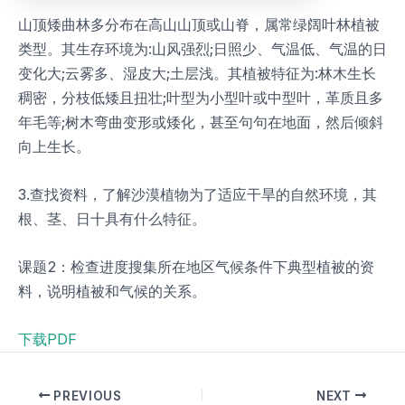
山顶矮曲林多分布在高山山顶或山脊，属常绿阔叶林植被
类型。其生存环境为:山风强烈;日照少、气温低、气温的日
变化大;云雾多、湿皮大;土层浅。其植被特征为:林木生长
稠密，分枝低矮且扭壮;叶型为小型叶或中型叶，革质且多
年毛等;树木弯曲变形或矮化，甚至句句在地面，然后倾斜
向上生长。
3.查找资料，了解沙漠植物为了适应干旱的自然环境，其
根、茎、日十具有什么特征。
课题2：检查进度搜集所在地区气候条件下典型植被的资
料，说明植被和气候的关系。
下载PDF
PREVIOUS
NEXT