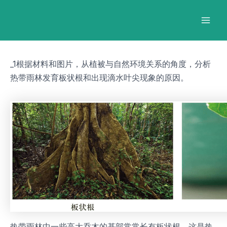
跳
Post
Mai
至
navigation
Men
内
容
_1根据材料和图片，从植被与自然环境关系的角度，分析
热带雨林发育板状根和出现滴水叶尖现象的原因。
热带雨林中一些高大乔木的基部常常长有板状根，这是热