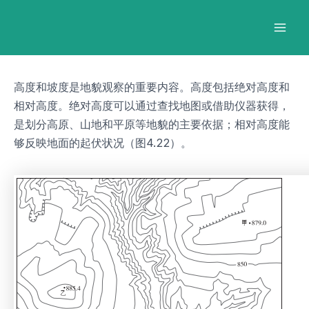
跳
Post
Mai
至
navigation
Men
内
容
高度和坡度是地貌观察的重要内容。高度包括绝对高度和
相对高度。绝对高度可以通过查找地图或借助仪器获得，
是划分高原、山地和平原等地貌的主要依据；相对高度能
够反映地面的起伏状况（图4.22）。