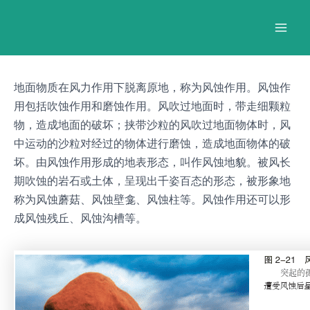
跳
Post
Mai
至
navigation
Men
内
容
地面物质在风力作用下脱离原地，称为风蚀作用。风蚀作
用包括吹蚀作用和磨蚀作用。风吹过地面时，带走细颗粒
物，造成地面的破坏；挟带沙粒的风吹过地面物体时，风
中运动的沙粒对经过的物体进行磨蚀，造成地面物体的破
坏。由风蚀作用形成的地表形态，叫作风蚀地貌。被风长
期吹蚀的岩石或土体，呈现出千姿百态的形态，被形象地
称为风蚀蘑菇、风蚀壁龛、风蚀柱等。风蚀作用还可以形
成风蚀残丘、风蚀沟槽等。