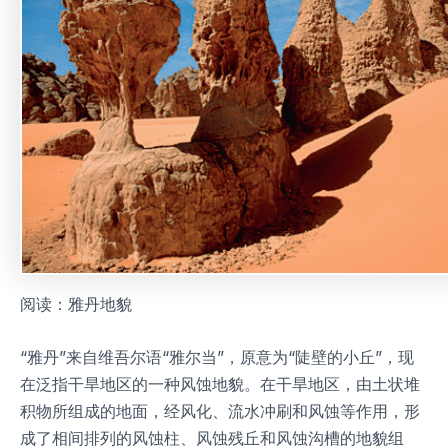
阅读：雅丹地貌
“雅丹”来自维吾尔语“雅尔当”，原意为“陡壁的小丘”，现
在泛指干旱地区的一种风蚀地貌。在干旱地区，由土状堆
积物所组成的地面，经风化、流水冲刷和风蚀等作用，形
成了相间排列的风蚀柱、风蚀残丘和风蚀沟槽的地貌组