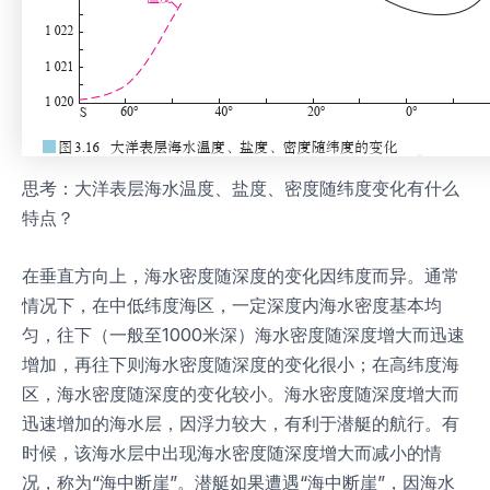
思考：大洋表层海水温度、盐度、密度随纬度变化有什么
特点？
在垂直方向上，海水密度随深度的变化因纬度而异。通常
情况下，在中低纬度海区，一定深度内海水密度基本均
匀，往下（一般至1000米深）海水密度随深度增大而迅速
增加，再往下则海水密度随深度的变化很小；在高纬度海
区，海水密度随深度的变化较小。海水密度随深度增大而
迅速增加的海水层，因浮力较大，有利于潜艇的航行。有
时候，该海水层中出现海水密度随深度增大而减小的情
况，称为“海中断崖”。潜艇如果遭遇“海中断崖”，因海水