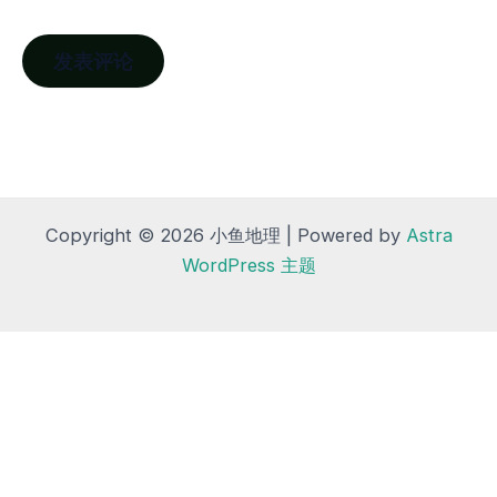
Copyright © 2026 小鱼地理 | Powered by
Astra
WordPress 主题