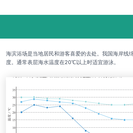
跳
Post
至
navigation
内
容
海滨浴场是当地居民和游客喜爱的去处。我国海岸线绵长，
度。通常表层海水温度在20℃以上时适宜游泳。