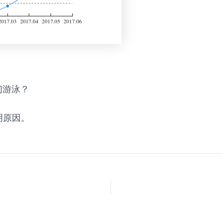
们游泳？
明原因。