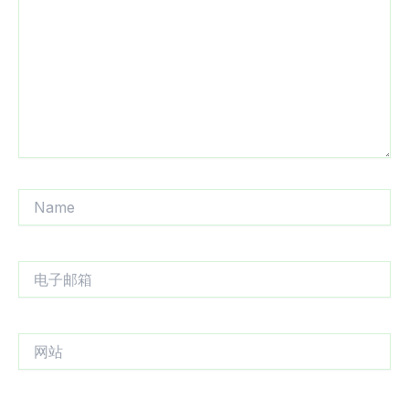
输
入...
Name
电
子
邮
箱
网
站