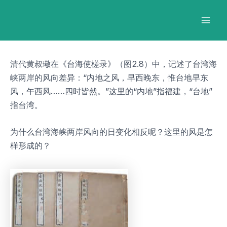
跳
Post
Mai
至
navigation
Men
内
容
清代黄叔璥在《台海使槎录》（图2.8）中，记述了台湾海
峡两岸的风向差异：“内地之风，早西晚东，惟台地早东
风，午西风……四时皆然。”这里的“内地”指福建，“台地”
指台湾。
为什么台湾海峡两岸风向的日变化相反呢？这里的风是怎
样形成的？