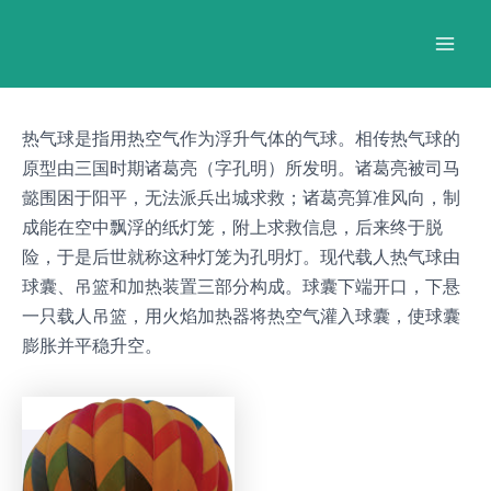
跳
Post
Mai
至
navigation
Men
内
容
热气球是指用热空气作为浮升气体的气球。相传热气球的
原型由三国时期诸葛亮（字孔明）所发明。诸葛亮被司马
懿围困于阳平，无法派兵出城求救；诸葛亮算准风向，制
成能在空中飘浮的纸灯笼，附上求救信息，后来终于脱
险，于是后世就称这种灯笼为孔明灯。现代载人热气球由
球囊、吊篮和加热装置三部分构成。球囊下端开口，下悬
一只载人吊篮，用火焰加热器将热空气灌入球囊，使球囊
膨胀并平稳升空。