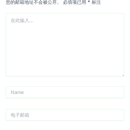
您的邮箱地址不会被公开。
必填项已用
*
标注
在
此
输
入...
Name
电
子
邮
箱