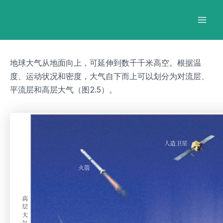
跳
Post
Mai
至
navigation
Men
内
容
地球大气从地面向上，可延伸到数千千米高空。根据温
度、运动状况和密度，大气自下而上可以划分为对流层、
平流层和高层大气（图2.5）。