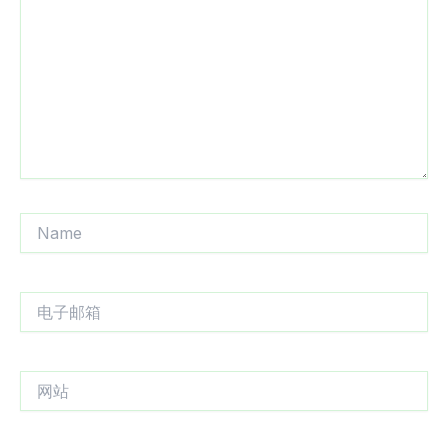
输
入...
Name
电
子
邮
箱
网
站