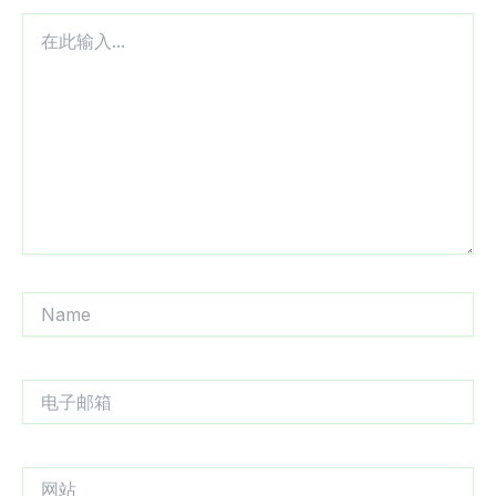
在
此
输
入...
Name
电
子
邮
箱
网