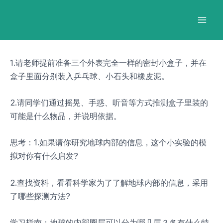
跳
Post
Mai
至
navigation
Men
内
容
1.请老师提前准备三个外表完全一样的密封小盒子，并在
盒子里面分别装入乒乓球、小石头和橡皮泥。
2.请同学们通过摇晃、手惑、听音等方式推测盒子里装的
可能是什么物品，并说明依据。
思考：1.如果请你研究地球内部的信息，这个小实验的模
拟对你有什么启发?
2.查找资料，看看科学家为了了解地球内部的信息，采用
了哪些探测方法?
学习指南：地球的内部圈层可以分为哪几层？各有什么特