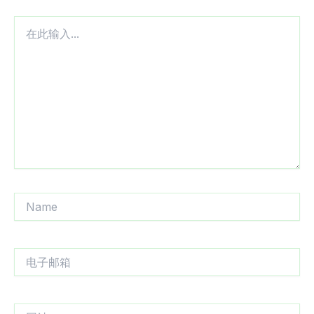
在
此
输
入...
Name
电
子
邮
箱
网