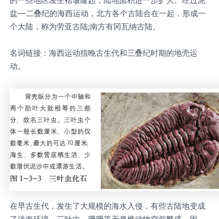
的一些地区发生褶皱隆起，陆地面积进一步扩大。经过泥
盆—二叠纪的海西运动，北方各个古陆合在一起，形成一
个大陆，称为劳亚古陆;南方有冈瓦纳古陆。
名词链接：海西运动指晚古生代和三叠纪时期的地壳运
动。
在早古生代，发生了大规模的海水入侵，有些古陆地变成
了浅海环境。三叶虫、珊珊等无脊椎动物空前繁盛。因