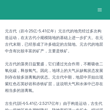
跳
Post
Mai
至
navigation
Men
内
容
元古代（距今25亿-5.41亿年）元古代的地壳经过多次构
造运动，在太古代小规模陆地的基础上进一步扩大。在元
古代末期，已经形成了许多稳定的古陆地。元古代的地层
中含有比较丰富的矿产，主要是铁矿。
元古代的藻类日益繁盛，它们通过光合作用，不断吸收二
氧化碳，释放氧气。因此，地球上的大气从缺氧状态发展
到存在较多游离氧的状态。元古代中期，地层中开始出现
紫红色石英砂岩和赤铁矿层，这说明大气和水体中已存在
相当多的游离氧。
古生代(距今5.41亿-2.5217亿年）由于构造运动，古生代