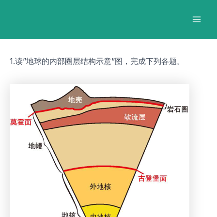
跳
Post
Mai
至
navigation
Men
内
容
1.读”地球的内部圈层结构示意”图，完成下列各题。