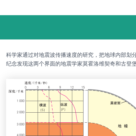
跳
Post
至
navigation
内
容
科学家通过对地震波传播速度的研究，把地球内部划
纪念发现这两个界面的地震学家莫霍洛维契奇和古登