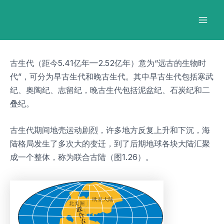
跳
Post
Mai
至
navigation
Men
内
容
古生代（距今5.41亿年—2.52亿年）意为“远古的生物时
代”，可分为早古生代和晚古生代。其中早古生代包括寒武
纪、奥陶纪、志留纪，晚古生代包括泥盆纪、石炭纪和二
叠纪。
古生代期间地壳运动剧烈，许多地方反复上升和下沉，海
陆格局发生了多次大的变迁，到了后期地球各块大陆汇聚
成一个整体，称为联合古陆（图1.26）。