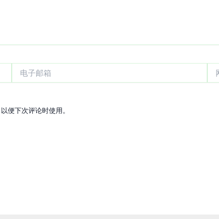
电
网
子
站
邮
箱
，以便下次评论时使用。