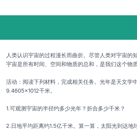
跳
Post
至
navigation
内
容
人类认识宇宙的过程漫长而曲折。尽管人类对宇宙的
宇宙是所有时间、空间和物质的总和，是我们这个物质
活动：阅读下列材料，完成相关任务。光年是天文学中
9.4605×1012千米。
1.可观测宇宙的半径约多少光年？折合多少千米？
2.日地平均距离约1.5亿千米。算一算，太阳光到达