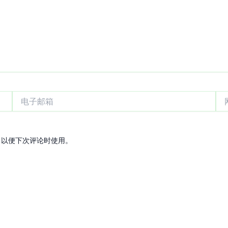
电
网
子
站
邮
箱
，以便下次评论时使用。