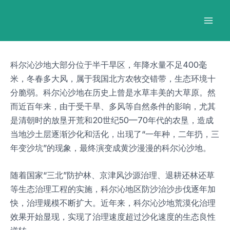
跳
Post
Mai
至
navigation
Men
内
容
科尔沁沙地大部分位于半干旱区，年降水量不足400毫
米，冬春多大风，属于我国北方农牧交错带，生态环境十
分脆弱。科尔沁沙地在历史上曾是水草丰美的大草原。然
而近百年来，由于受干旱、多风等自然条件的影响，尤其
是清朝时的放垦开荒和20世纪50—70年代的农垦，造成
当地沙土层逐渐沙化和活化，出现了“一年种，二年扔，三
年变沙坑”的现象，最终演变成黄沙漫漫的科尔沁沙地。
随着国家“三北”防护林、京津风沙源治理、退耕还林还草
等生态治理工程的实施，科尔沁地区防沙治沙步伐逐年加
快，治理规模不断扩大。近年来，科尔沁沙地荒漠化治理
效果开始显现，实现了治理速度超过沙化速度的生态良性