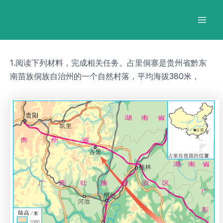
跳
Post
Mai
至
navigation
Men
内
容
1.阅读下列材料，完成相关任务。占里侗寨是贵州省黔东
南苗族侗族自治州的一个自然村落，平均海拔380米，