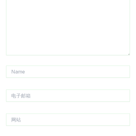
输
入...
Name
电
子
邮
箱
网
站