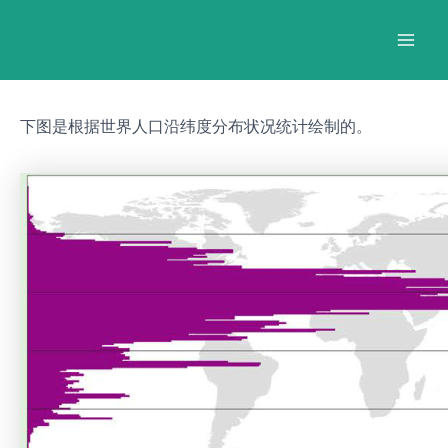
跳
Post
Mai
至
navigation
Men
内
容
下图是根据世界人口沿纬度分布状况统计绘制的。