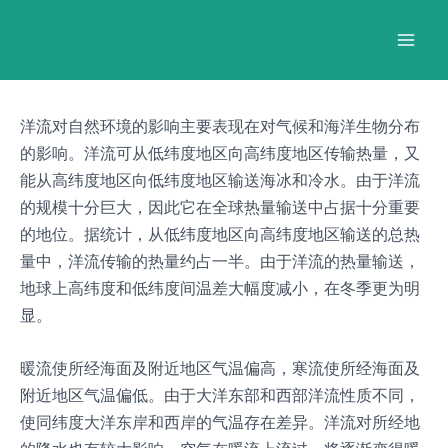
跳
Post
Mai
至
navigation
Men
内
容
洋流对自然环境的影响主要表现在对气候和海洋生物分布
的影响。洋流可从低纬度地区向高纬度地区传输热量，又
能从高纬度地区向低纬度地区输送海冰和冷水。由于洋流
的规模十分巨大，因此它在全球热量输送中占据十分重要
的地位。据统计，从低纬度地区向高纬度地区输送的总热
量中，洋流传输的热量约占一半。由于洋流的热量输送，
地球上高纬度和低纬度间温差大幅度减小，在冬季更为明
显。
暖流使所经海面及附近地区气温偏高，寒流使所经海面及
附近地区气温偏低。由于大洋东部和西部洋流性质不同，
使同纬度大洋东岸和西岸的气温存在差异。洋流对所经地