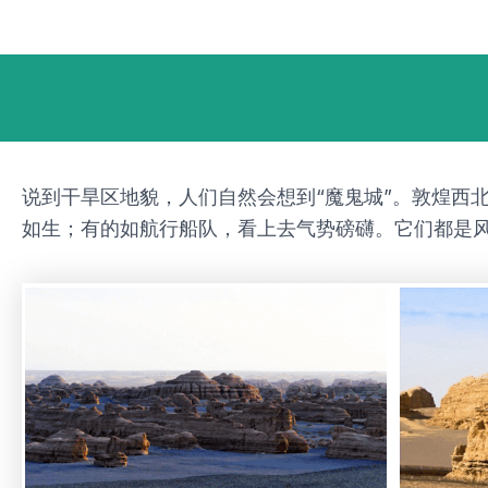
跳
Post
至
navigation
内
容
说到干旱区地貌，人们自然会想到“魔鬼城”。敦煌西
如生；有的如航行船队，看上去气势磅礴。它们都是