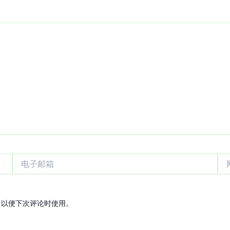
电
网
子
站
邮
箱
，以便下次评论时使用。