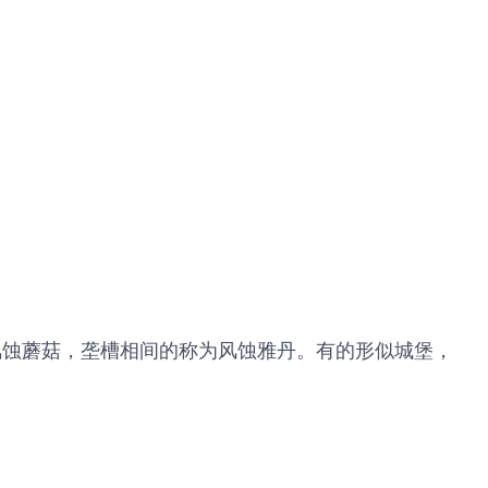
风蚀蘑菇，垄槽相间的称为风蚀雅丹。有的形似城堡，