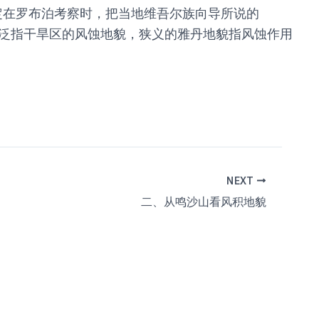
赫定在罗布泊考察时，把当地维吾尔族向导所说的
地貌泛指干旱区的风蚀地貌，狭义的雅丹地貌指风蚀作用
NEXT
二、从鸣沙山看风积地貌