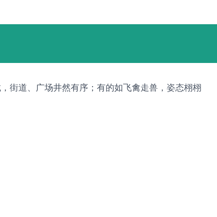
城，街道、广场井然有序；有的如飞禽走兽，姿态栩栩