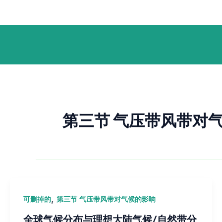
跳
Post
至
pagination
内
容
第三节 气压带风带对
,
可删掉的
第三节 气压带风带对气候的影响
全球气候分布与理想大陆气候/自然带分