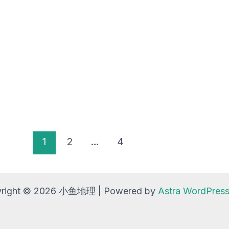
1
2
…
4
right © 2026 小鱼地理 | Powered by
Astra WordPre