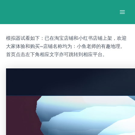
跳
Post
Mai
至
navigation
Men
内
容
模拟器试看如下：已在淘宝店铺和小红书店铺上架，欢迎
大家体验和购买~店铺名称均为：小鱼老师的有趣地理。
首页点击左下角相应文字亦可跳转到相应平台。