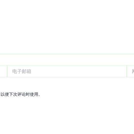
电
网
子
站
邮
箱
，以便下次评论时使用。