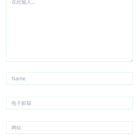
此
输
入...
Name
电
子
邮
箱
网
站