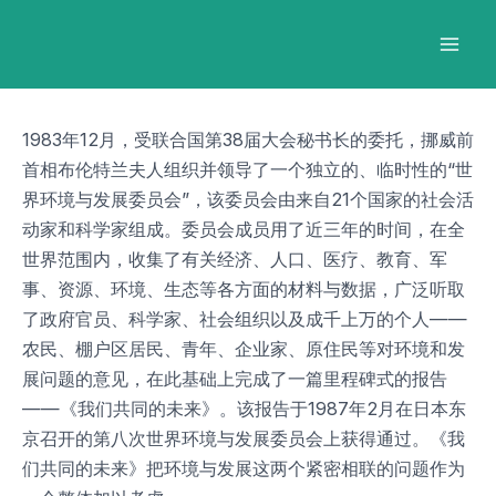
跳
Post
Mai
至
navigation
Men
内
容
1983年12月，受联合国第38届大会秘书长的委托，挪威前
首相布伦特兰夫人组织并领导了一个独立的、临时性的“世
界环境与发展委员会”，该委员会由来自21个国家的社会活
动家和科学家组成。委员会成员用了近三年的时间，在全
世界范围内，收集了有关经济、人口、医疗、教育、军
事、资源、环境、生态等各方面的材料与数据，广泛听取
了政府官员、科学家、社会组织以及成千上万的个人——
农民、棚户区居民、青年、企业家、原住民等对环境和发
展问题的意见，在此基础上完成了一篇里程碑式的报告
——《我们共同的未来》。该报告于1987年2月在日本东
京召开的第八次世界环境与发展委员会上获得通过。《我
们共同的未来》把环境与发展这两个紧密相联的问题作为