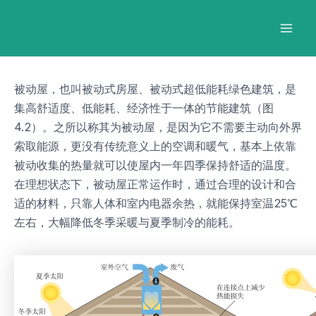
跳
Post
Mai
至
navigation
Men
内
容
被动屋，也叫被动式房屋、被动式超低能耗绿色建筑，是
集高舒适度、低能耗、经济性于一体的节能建筑（图
4.2）。之所以称其为被动屋，是因为它不需要主动向外界
索取能源，更没有传统意义上的空调和暖气，基本上依靠
被动收集的热量就可以使屋内一年四季保持舒适的温度。
在理想状态下，被动屋正常运作时，通过合理的设计和合
适的材料，只靠人体和室内电器余热，就能保持室温25℃
左右，大幅降低冬季采暖与夏季制冷的能耗。