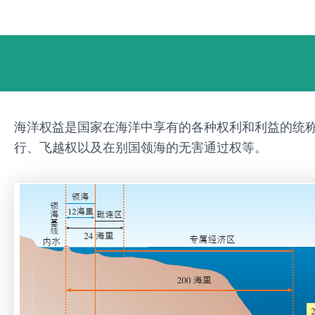
跳
Post
至
navigation
内
容
海洋权益是国家在海洋中享有的各种权利和利益的统
行、飞越权以及在别国领海的无害通过权等。