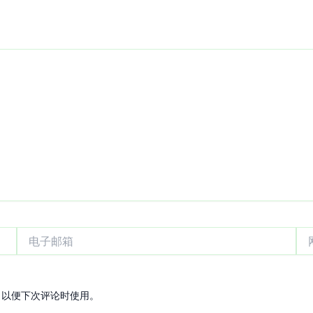
电
网
子
站
邮
箱
，以便下次评论时使用。