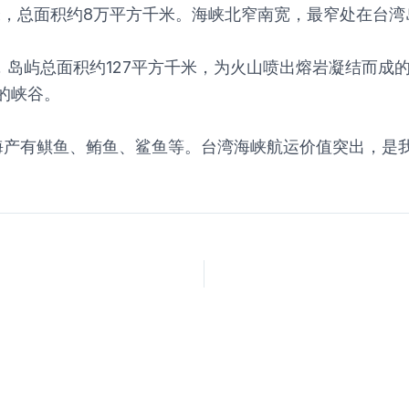
米，总面积约8万平方千米。海峡北窄南宽，最窄处在台湾
，岛屿总面积约127平方千米，为火山喷出熔岩凝结而成
的峡谷。
海产有鲯鱼、鲔鱼、鲨鱼等。台湾海峡航运价值突出，是