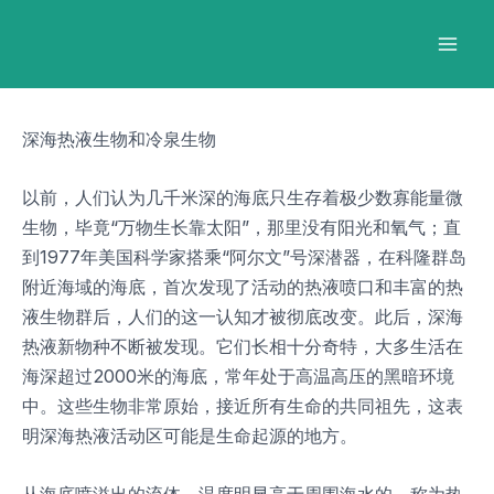
跳
Post
Mai
至
navigation
Men
内
容
深海热液生物和冷泉生物
以前，人们认为几千米深的海底只生存着极少数寡能量微
生物，毕竟“万物生长靠太阳”，那里没有阳光和氧气；直
到1977年美国科学家搭乘“阿尔文”号深潜器，在科隆群岛
附近海域的海底，首次发现了活动的热液喷口和丰富的热
液生物群后，人们的这一认知才被彻底改变。此后，深海
热液新物种不断被发现。它们长相十分奇特，大多生活在
海深超过2000米的海底，常年处于高温高压的黑暗环境
中。这些生物非常原始，接近所有生命的共同祖先，这表
明深海热液活动区可能是生命起源的地方。