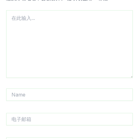
在
此
输
入...
Name
电
子
邮
箱