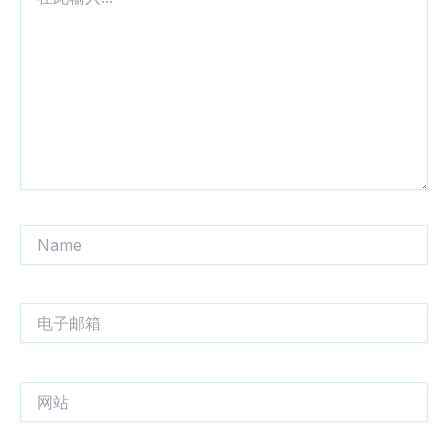
此
输
入...
Name
电
子
邮
箱
网
站