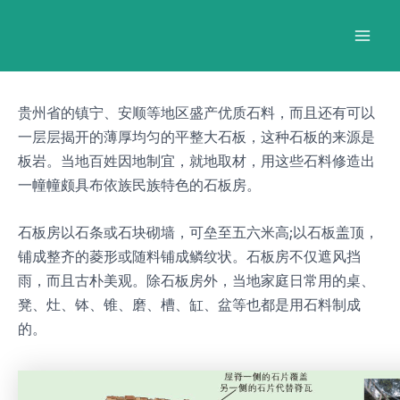
跳
Post
Mai
至
navigation
Men
内
容
贵州省的镇宁、安顺等地区盛产优质石料，而且还有可以
一层层揭开的薄厚均匀的平整大石板，这种石板的来源是
板岩。当地百姓因地制宜，就地取材，用这些石料修造出
一幢幢颇具布依族民族特色的石板房。
石板房以石条或石块砌墙，可垒至五六米高;以石板盖顶，
铺成整齐的菱形或随料铺成鳞纹状。石板房不仅遮风挡
雨，而且古朴美观。除石板房外，当地家庭日常用的桌、
凳、灶、钵、锥、磨、槽、缸、盆等也都是用石料制成
的。