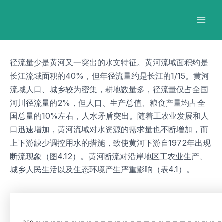
跳
Post
Mai
至
navigation
Men
内
容
径流量少是黄河又一突出的水文特征。黄河流域面积约是
长江流域面积的40%，但年径流量约是长江的1/15。黄河
流域人口、城乡较为密集，耕地数量多，径流量仅占全国
河川径流量的2%，但人口、生产总值、粮食产量均占全
国总量的10%左右，人水矛盾突出。随着工农业发展和人
口迅速增加，黄河流域对水资源的需求量也不断增加，而
上下游缺少调控用水的措施，致使黄河下游自1972年出现
断流现象（图4.12）。黄河断流对沿岸地区工农业生产、
城乡人民生活以及生态环境产生严重影响（表4.1）。