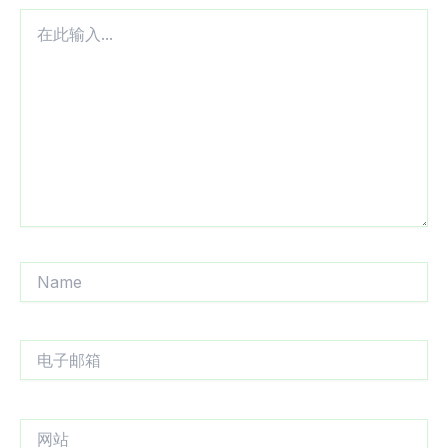
在
此
输
入...
Name
电
子
邮
箱
网
站