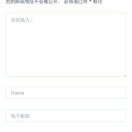
您的邮箱地址不会被公开。
必填项已用
*
标注
在
此
输
入...
Name
电
子
邮
箱