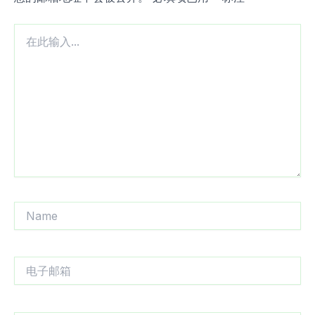
在
此
输
入...
Name
电
子
邮
箱