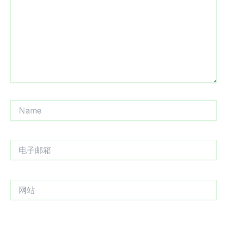
入...
Name
电
子
邮
箱
网
站