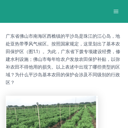
跳
Post
Mai
至
navigation
Men
内
容
广东省佛山市南海区西樵镇的平沙岛是珠江的江心岛，地
处亚热带季风气候区。按照国家规定，这里划出了基本农
田保护区（图1.1）。为此，广东省下拨专项建设经费，修
建水利设施；佛山市每年给农户发放农田保护补贴，以弥
补农田不得他用的损失。以上表述中出现了哪些类型的区
域？为什么平沙岛基本农田的保护会涉及不同级别的行政
区？