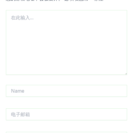
在
此
输
入...
Name
电
子
邮
箱