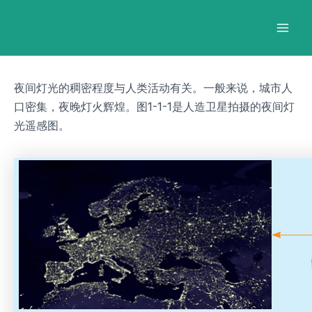
跳
Post
Mai
至
navigation
Men
内
容
夜间灯光的稠密程度与人类活动有关。一般来说，城市人
口密集，夜晚灯火辉煌。图1-1-1是人造卫星拍摄的夜间灯
光遥感图。