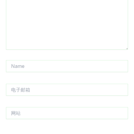
入...
Name
电
子
邮
箱
网
站