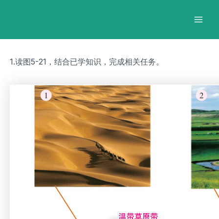
跳
Post
Mai
至
navigation
Men
内
容
1.读图5-21，结合已学知识，完成相关任务。