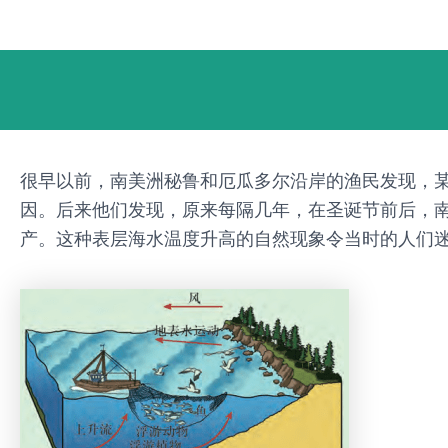
跳
Post
至
navigation
内
容
很早以前，南美洲秘鲁和厄瓜多尔沿岸的渔民发现，
因。后来他们发现，原来每隔几年，在圣诞节前后，
产。这种表层海水温度升高的自然现象令当时的人们迷惑