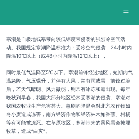
跳
Post
Mai
至
navigation
Men
内
容
寒潮是自极地或寒带向较低纬度带侵袭的强烈冷空气活
动。我国规定寒潮降温标准为：受冷空气侵袭，24小时内
降温10℃以上（或48小时内降温12℃以上），
同时最低气温降至5℃以下。寒潮前锋经过地区，短期内气
温急降、气压骤升，并伴有大风，常有雨或雪；前锋过境
后，若天气晴朗、风力微弱，则常有冰冻和霜出现。每年
晚秋到早春，我国大部分地区经常受寒潮的侵袭。寒潮对
我国农牧业生产危害甚大。急剧的降温会对北方农作物如
冬小麦造成冻害，南方经济作物和经济林木如香蕉、柑橘
等有可能被冻死。在草原牧区，寒潮带来的暴风雪会掩埋
牧草，造成“白灾”。