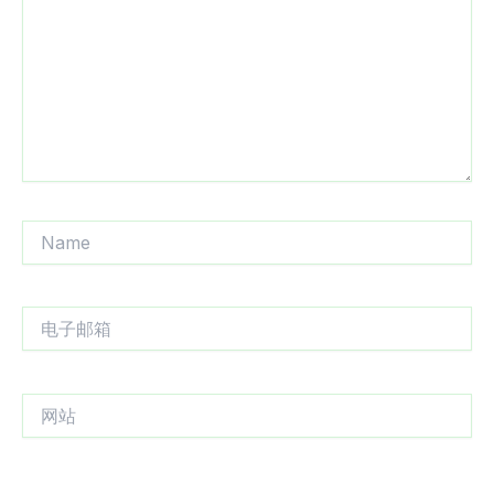
入...
Name
电
子
邮
箱
网
站