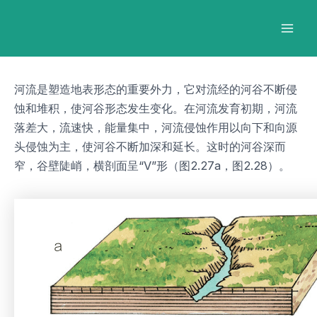
跳
Post
Mai
至
navigation
Men
内
容
河流是塑造地表形态的重要外力，它对流经的河谷不断侵
蚀和堆积，使河谷形态发生变化。在河流发育初期，河流
落差大，流速快，能量集中，河流侵蚀作用以向下和向源
头侵蚀为主，使河谷不断加深和延长。这时的河谷深而
窄，谷壁陡峭，横剖面呈“V”形（图2.27a，图2.28）。