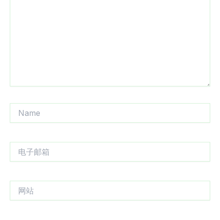
输
入...
Name
电
子
邮
箱
网
站