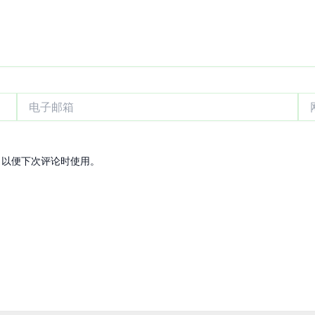
电
网
子
站
邮
箱
，以便下次评论时使用。