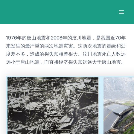
跳
Post
Mai
至
navigation
Men
内
容
1976年的唐山地震和2008年的汶川地震，是我国近70年
来发生的最严重的两次地震灾害。这两次地震的震级和烈
度差不多，造成的损失却相差很大。汶川地震死亡人数远
远小于唐山地震，而直接经济损失却远远大于唐山地震。