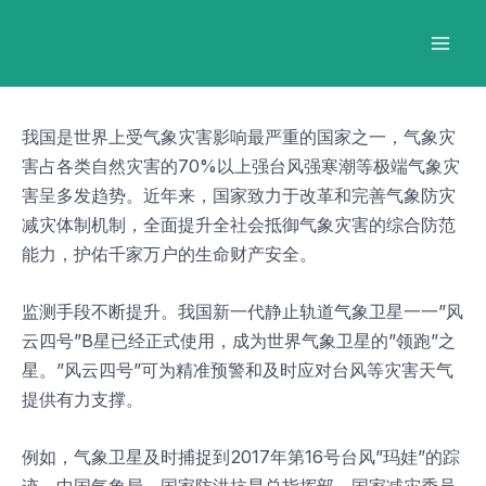
跳
Post
Mai
至
navigation
Men
内
容
我国是世界上受气象灾害影响最严重的国家之一，气象灾
害占各类自然灾害的70%以上强台风强寒潮等极端气象灾
害呈多发趋势。近年来，国家致力于改革和完善气象防灾
减灾体制机制，全面提升全社会抵御气象灾害的综合防范
能力，护佑千家万户的生命财产安全。
监测手段不断提升。我国新一代静止轨道气象卫星一一”风
云四号”B星已经正式使用，成为世界气象卫星的”领跑”之
星。”风云四号”可为精准预警和及时应对台风等灾害天气
提供有力支撑。
例如，气象卫星及时捕捉到2017年第16号台风”玛娃”的踪