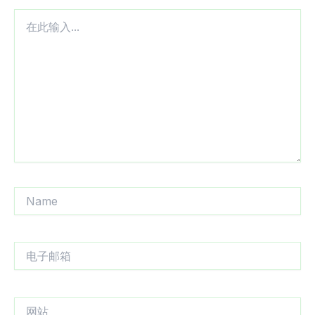
在
此
输
入...
Name
电
子
邮
箱
网