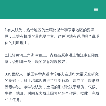
跳
Post
Mai
至
navigation
Men
内
容
1.有人认为，热带地区的土壤比温带和寒带地区的要深
厚，土壤有机质含量也要丰富。这种说法有道理吗？说明
你的判断理由。
2.比较黄河三角洲冲积土、青藏高原寒漠土和江南丘陵红
壤，说明哪一类土壤的发育程度较好。
3.19世纪末，俄国科学家道库恰耶夫在进行大量调查研究
的基础上，对土壤成因进行了科学解释，建立了土壤形成
因素学说。该学说认为，土壤的形成取决于母质、气候、
生物、地形、时间五大成土因素的综合作用。据此，完成
相关任务。